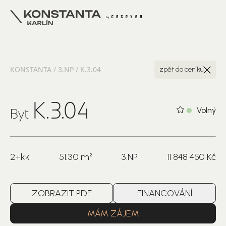
KONSTANTA / 3.NP / K.3.04
zpět do ceníku
K.3.04
Volný
Byt
2+kk
51.30 m²
3.NP
11 848 450 Kč
ZOBRAZIT PDF
FINANCOVÁNÍ
MÁM ZÁJEM