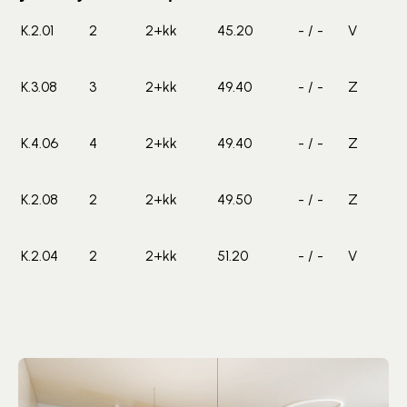
K.2.01
2
2+kk
45.20
- / -
V
K.3.08
3
2+kk
49.40
- / -
Z
K.4.06
4
2+kk
49.40
- / -
Z
K.2.08
2
2+kk
49.50
- / -
Z
K.2.04
2
2+kk
51.20
- / -
V