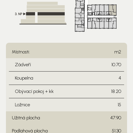
Místnosti:
m2
Zádveří
10.70
Koupelna
4
Obývací pokoj + kk
18.20
Ložnice
15
Užitná plocha
47.90
Podlahová plocha
51.30