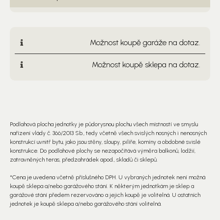
Možnost koupě garáže na dotaz.
Možnost koupě sklepa na dotaz.
Podlahová plocha jednotky je půdorysnou plochu všech místností ve smyslu
nařízení vlády č. 366/2013 Sb., tedy včetně všech svislých nosných i nenosných
konstrukcí uvnitř bytu, jako jsou stěny, sloupy, pilíře, komíny a obdobné svislé
konstrukce. Do podlahové plochy se nezapočítává výměra balkonů, lodžií,
zatravněných teras, předzahrádek apod., skladů či sklepů.
*Cena je uvedena včetně příslušného DPH. U vybraných jednotek není možná
koupě sklepa a/nebo garážového stání. K některým jednotkám je sklep a
garážové stání předem rezervováno a jejich koupě je volitelná. U ostatních
jednotek je koupě sklepa a/nebo garážového stání volitelná.