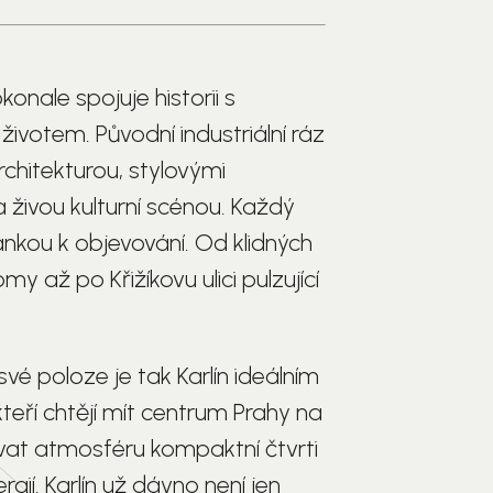
okonale spojuje historii s
votem. Původní industriální ráz
rchitekturou, stylovými
 živou kulturní scénou. Každý
ánkou k objevování. Od klidných
y až po Křižíkovu ulici pulzující
své poloze je tak Karlín ideálním
teří chtějí mít centrum Prahy na
ívat atmosféru kompaktní čtvrti
rgií. Karlín už dávno není jen