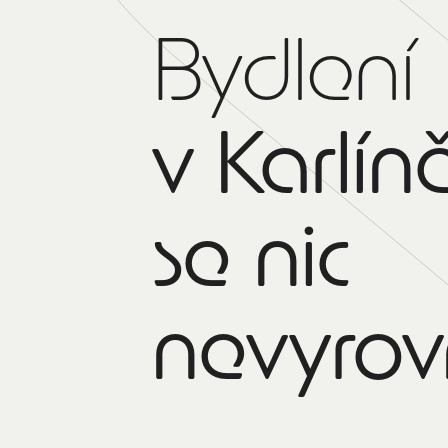
Bydlení
v Karlín
se nic
nevyro