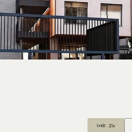
1+KK • 21x