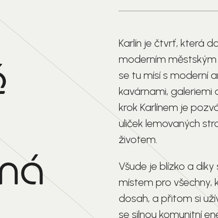
Karlín je čtvrť, která d
moderním městským ži
ě
se tu mísí s moderní a
kavárnami, galeriemi a
krok Karlínem je pozv
uliček lemovaných strom
životem.
vná
Všude je blízko a díky 
místem pro všechny, k
dosah, a přitom si už
se silnou komunitní ene