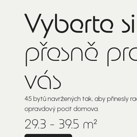
Vyberte si
přesně pr
vás
45 bytů navržených tak, aby přinesly rad
opravdový pocit domova.
29.3 - 39.5 m²