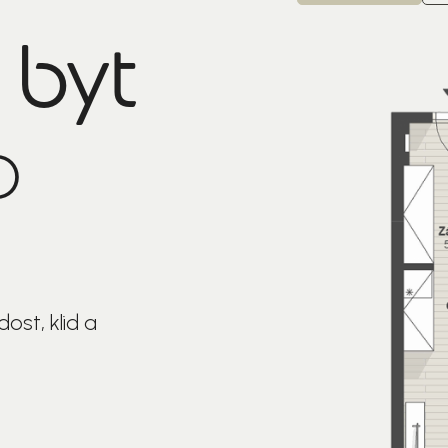
 byt
o
ost, klid a